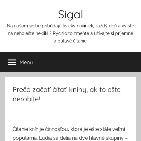
Přejít
Sigal
k
obsahu
Na našom webe pribúdajú tisícky noviniek, každý deň a vy ste
na neho ešte neklikli? Rýchlo to zmeňte a užívajte si príjemné
a pútavé čítanie.
Menu
Prečo začať čítať knihy, ak to ešte
nerobíte!
Čítanie kníh je činnosťou, ktorá je ešte stále veľmi
populárna. Ľudia sa delia na dve hlavné skupiny –