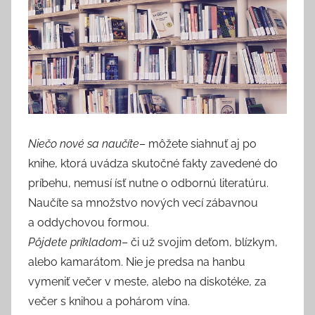
Niečo nové sa naučíte
– môžete siahnuť aj po
knihe, ktorá uvádza skutočné fakty zavedené do
príbehu, nemusí ísť nutne o odbornú literatúru.
Naučíte sa množstvo nových vecí zábavnou
a oddychovou formou.
Pôjdete príkladom
– či už svojim deťom, blízkym,
alebo kamarátom. Nie je predsa na hanbu
vymeniť večer v meste, alebo na diskotéke, za
večer s knihou a pohárom vína.