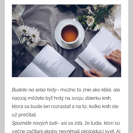
Budete na seba hrdý
– možno to znie ako klišé, ale
naozaj môžete byť hrdý na svoju zbierku kníh,
ktorá sa bude len rozrastať a na to, koľko kníh ste
už prečítali.
Spoznáte nových ľudí
– asi sa zdá, že ľudia, ktorí sú
večne začítaní akoby nevnímali okoloidúci svet. Aj