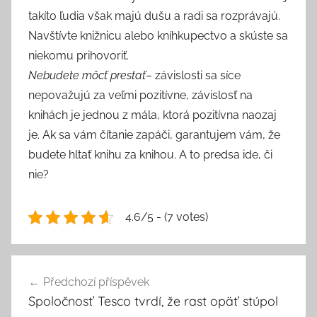
takíto ľudia však majú dušu a radi sa rozprávajú.
Navštívte knižnicu alebo kníhkupectvo a skúste sa
niekomu prihovoriť.
Nebudete môcť prestať
– závislosti sa síce
nepovažujú za veľmi pozitívne, závislosť na
knihách je jednou z mála, ktorá pozitívna naozaj
je. Ak sa vám čítanie zapáči, garantujem vám, že
budete hltať knihu za knihou. A to predsa ide, či
nie?
4.6/5 - (7 votes)
Navigace
Předchozí příspěvek
pro
Spoločnosť Tesco tvrdí, že rast opäť stúpol