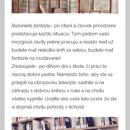
Rozviniete fantáziu
– pri čítaní si človek prirodzene
predstavuje každú situáciu. Tým pádom vaše
mozgové závity pekne pracujú a neskôr, keď už
budete mať niekoľko kníh za sebou, budete mať
fantázie na rozdávanie!
Zrelaxujete
– po dlhom dni v škole, či práci to
naozaj dobre padne. Namiesto toho, aby ste sa
prilepili na obrazovku televízie, sadnite si na
záhradu s dobrou knihou v ruke a na chvíľu
všetko vypnite. Uvidíte ako vaše telo ocení, že ste
si dopriali chvíľu pohody v tichosti.