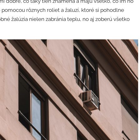
ľmi dobre, čo taký tieň znamená a majú všetko, čo im ho
 pomocou rôznych roliet a žaluzí, ktoré si pohodlne
né žalúzia nielen zabránia teplu, no aj zoberú všetko