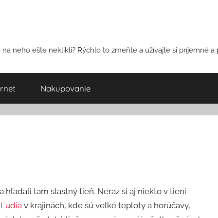
na neho ešte neklikli? Rýchlo to zmeňte a užívajte si príjemné a 
ernet
Nakupovanie
 hľadali tam slastný tieň. Neraz si aj niekto v tieni
Ľudia
v krajinách, kde sú veľké teploty a horúčavy,