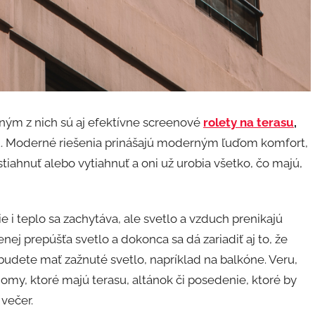
ným z nich sú aj efektívne screenové
rolety na terasu
,
u. Moderné riešenia prinášajú moderným ľuďom komfort,
tiahnuť alebo vytiahnuť a oni už urobia všetko, čo majú,
 i teplo sa zachytáva, ale svetlo a vzduch prenikajú
menej prepúšťa svetlo a dokonca sa dá zariadiť aj to, že
budete mať zažnuté svetlo, napríklad na balkóne. Veru,
my, ktoré majú terasu, altánok či posedenie, ktoré by
 večer.