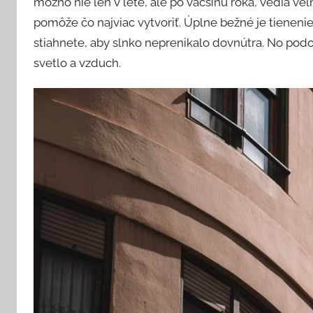
možno nie len v lete, ale po väčšinu roka, vedia ve
pomôže čo najviac vytvoriť. Úplne bežné je tienenie
stiahnete, aby slnko neprenikalo dovnútra. No podob
svetlo a vzduch.