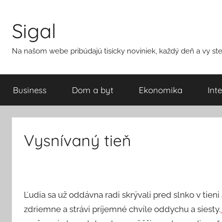
Přejít
k
Sigal
obsahu
Na našom webe pribúdajú tisícky noviniek, každý deň a vy ste 
Business
Dom a byt
Ekonomika
Int
Vysnívaný tieň
Ľudia sa už oddávna radi skrývali pred slnko v tieni a
zdriemne a strávi príjemné chvíle oddychu a siesty.