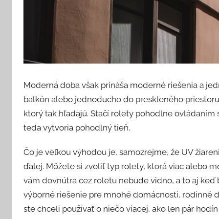
Moderná doba však prináša moderné riešenia a jed
balkón alebo jednoducho do preskleného priestor
ktorý tak hľadajú. Stačí rolety pohodlne ovládaním s
teda vytvoria pohodlný tieň.
Čo je veľkou výhodou je, samozrejme, že UV žiarenie
ďalej. Môžete si zvoliť typ rolety, ktorá viac alebo 
vám dovnútra cez roletu nebude vidno, a to aj keď 
výborné riešenie pre mnohé domácnosti, rodinné do
ste chceli používať o niečo viacej, ako len pár hodín