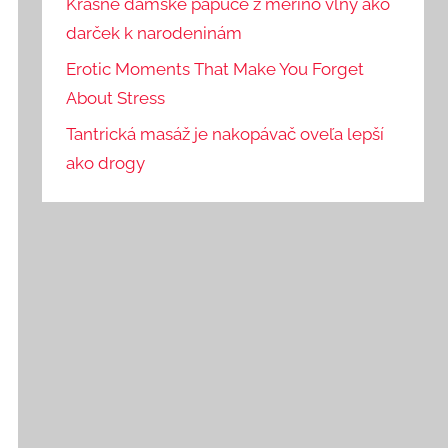
Krásne dámske papuče z merino vlny ako
darček k narodeninám
Erotic Moments That Make You Forget
About Stress
Tantrická masáž je nakopávač oveľa lepší
ako drogy