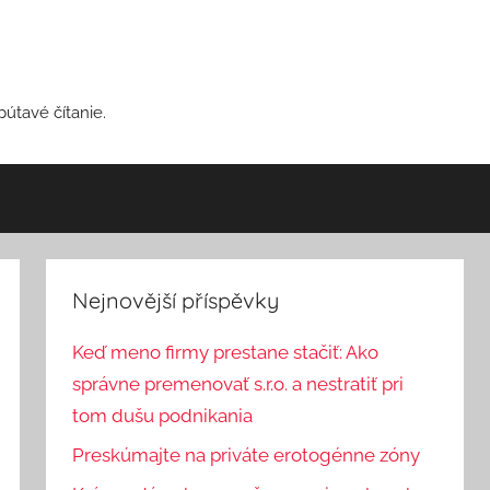
pútavé čítanie.
Nejnovější příspěvky
Keď meno firmy prestane stačiť: Ako
správne premenovať s.r.o. a nestratiť pri
tom dušu podnikania
Preskúmajte na priváte erotogénne zóny