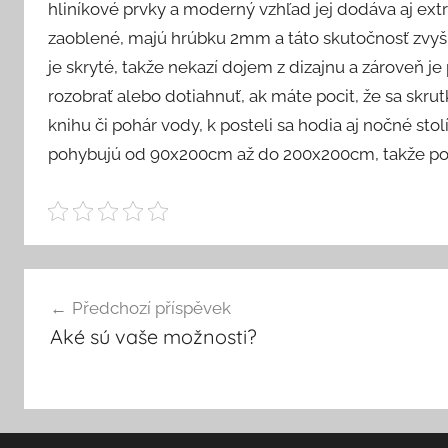
hliníkové prvky a moderný vzhľad jej dodáva aj ext
zaoblené, majú hrúbku 2mm a táto skutočnosť zvyšu
je skryté, takže nekazí dojem z dizajnu a zároveň 
rozobrať alebo dotiahnuť, ak máte pocit, že sa skrutk
knihu či pohár vody, k posteli sa hodia aj nočné sto
pohybujú od 90x200cm až do 200x200cm, takže pos
Navigace
Předchozí příspěvek
pro
Aké sú vaše možnosti?
příspěvek