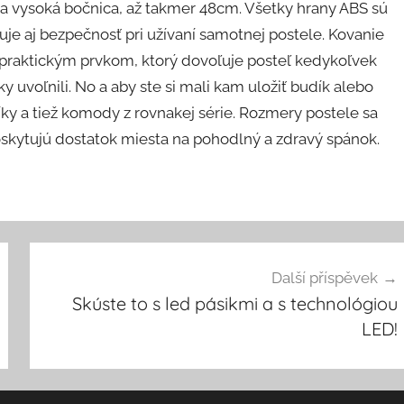
ra vysoká bočnica, až takmer 48cm. Všetky hrany ABS sú
je aj bezpečnosť pri užívaní samotnej postele. Kovanie
je praktickým prvkom, ktorý dovoľuje posteľ kedykoľvek
y uvoľnili. No a aby ste si mali kam uložiť budík alebo
líky a tiež komody z rovnakej série. Rozmery postele sa
kytujú dostatok miesta na pohodlný a zdravý spánok.
Další příspěvek
Skúste to s led pásikmi a s technológiou
LED!