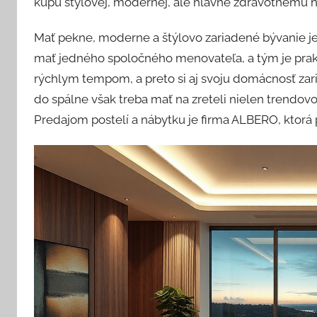
kúpu štýlovej, modernej, ale hlavne zdravotnému hľ
Mať pekne, moderne a štýlovo zariadené bývanie je 
mať jedného spoločného menovateľa, a tým je prakti
rýchlym tempom, a preto si aj svoju domácnosť za
do spálne však treba mať na zreteli nielen trendovosť
Predajom postelí a nábytku je firma ALBERO, ktorá p