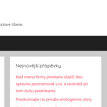
pútavé čítanie.
Nejnovější příspěvky
Keď meno firmy prestane stačiť: Ako
správne premenovať s.r.o. a nestratiť pri
tom dušu podnikania
Preskúmajte na priváte erotogénne zóny