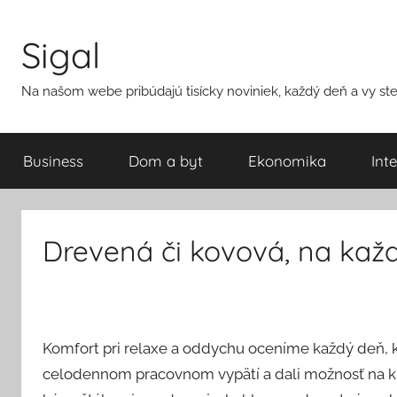
Přejít
k
Sigal
obsahu
Na našom webe pribúdajú tisícky noviniek, každý deň a vy ste 
Business
Dom a byt
Ekonomika
Int
Drevená či kovová, na každ
Komfort pri relaxe a oddychu oceníme každý deň, 
celodennom pracovnom vypätí a dali možnosť na kr