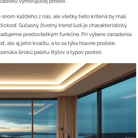
adisku vyhovujúcej posteli.
snom každého z nás, ale všetky tieto kritériá by mali
ckosť. Súčasný životný trend ľudí je charakteristický
riaďujeme predovšetkým funkčne. Pri výbere zariadenia
, ale aj jeho kvalitu, a to sa týka hlavne postele.
onúka širokú paletu štýlov a typov postelí.