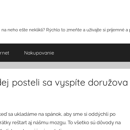
na neho ešte neklikli? Rýchlo to zmeňte a užívajte si príjemné a 
ernet
Nakupovanie
ej posteli sa vyspíte doružova
keď sa ukladáme na spánok, aby sme si oddýchli po
átky reštart aj nášmu mozgu. To všetko sú dôvody na