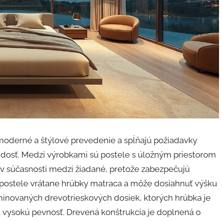
 moderné a štýlové prevedenie a spĺňajú požiadavky
u dosť. Medzi výrobkami sú postele s úložným priestorom
 v súčasnosti medzi žiadané, pretože zabezpečujú
 postele vrátane hrúbky matraca a môže dosiahnuť výšku
minovaných drevotrieskových dosiek, ktorých hrúbka je
a vysokú pevnosť. Drevená konštrukcia je doplnená o