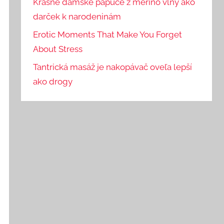
Krásne dámske papuče z merino vlny ako
darček k narodeninám
Erotic Moments That Make You Forget
About Stress
Tantrická masáž je nakopávač oveľa lepší
ako drogy