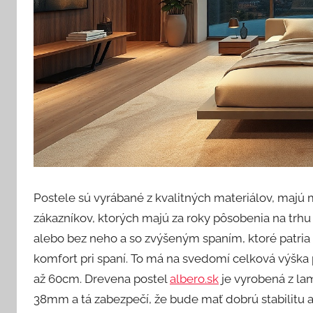
Postele sú vyrábané z kvalitných materiálov, majú
zákazníkov, ktorých majú za roky pôsobenia na trh
alebo bez neho a so zvýšeným spaním, ktoré patria
komfort pri spaní. To má na svedomí celková výška
až 60cm. Drevena postel
albero.sk
je vyrobená z la
38mm a tá zabezpečí, že bude mať dobrú stabilitu 