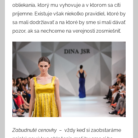
obliekania, ktorý mu vyhovuje a v ktorom sa cíti
príjemne. Existuje však niekoľko pravidiel, ktoré by
sa mali dodržiavať a na ktoré by sme si mali dávať
pozor, ak sa nechceme na verejnosti zosmiešniť.
Zabudnuté cenovky
–
vždy keď si zaobstaráme