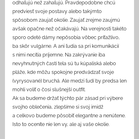
odhaľujú než zahaľujú. Pravdepodobne chcú
predviesť svoje postavy alebo takýmto
spôsobom zaujať okolie. Zaujať zrejme zaujmú
avšak opačne než očakávajú. Na verejnosti takéto
sporo odeté dámy nepôsobia vôbec príťažlivo,
ba skôr vulgárne. A ani ľudia sa pri komunikácií
s nimi necítia príjemne. Na zakrývanie iba
nevyhnutných častí tela sú tu kúpaliská alebo
pláže, kde môžu spokojne predvádzať svoje
(vyrysované) bruchá. Ale medzi ľudí by predsa len
mohli voliť o čosi slušnejší outfit.
Ak sa budeme držať týchto pár zásad pri výbere
svojho oblečenia, zlepšíme si svoj imidž
a celkovo budeme pôsobiť elegantne a nenútene.
Isto to oceníte nie len vy, ale aj vaše okolie.