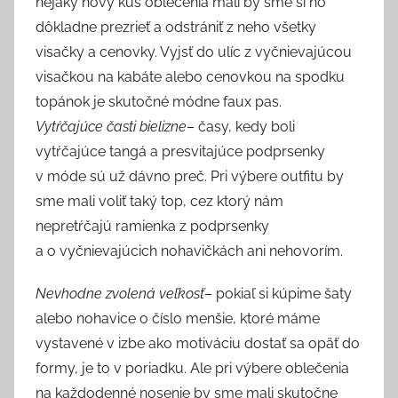
nejaký nový kus oblečenia mali by sme si ho
dôkladne prezrieť a odstrániť z neho všetky
visačky a cenovky. Vyjsť do ulíc z vyčnievajúcou
visačkou na kabáte alebo cenovkou na spodku
topánok je skutočné módne faux pas.
Vytŕčajúce časti bielizne
– časy, kedy boli
vytŕčajúce tangá a presvitajúce podprsenky
v móde sú už dávno preč. Pri výbere outfitu by
sme mali voliť taký top, cez ktorý nám
nepretŕčajú ramienka z podprsenky
a o vyčnievajúcich nohavičkách ani nehovorím.
Nevhodne zvolená veľkosť
– pokiaľ si kúpime šaty
alebo nohavice o číslo menšie, ktoré máme
vystavené v izbe ako motiváciu dostať sa opäť do
formy, je to v poriadku. Ale pri výbere oblečenia
na každodenné nosenie by sme mali skutočne