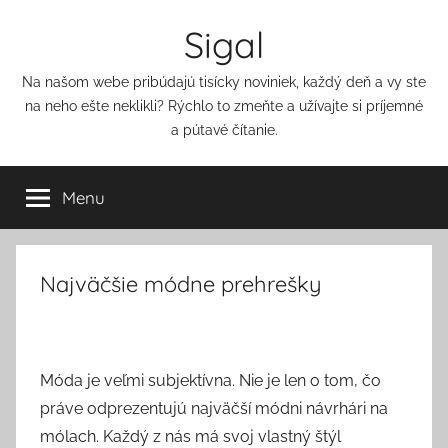
Přejít
Sigal
k
obsahu
Na našom webe pribúdajú tisícky noviniek, každý deň a vy ste
na neho ešte neklikli? Rýchlo to zmeňte a užívajte si príjemné
a pútavé čítanie.
Menu
Najväčšie módne prehrešky
Móda je veľmi subjektívna. Nie je len o tom, čo
práve odprezentujú najväčší módni návrhári na
mólach. Každý z nás má svoj vlastný štýl