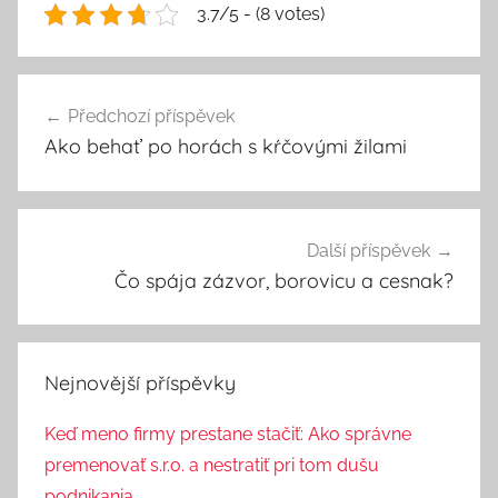
3.7/5 - (8 votes)
Navigace
Předchozí příspěvek
pro
Ako behať po horách s kŕčovými žilami
příspěvek
Další příspěvek
Čo spája zázvor, borovicu a cesnak?
Nejnovější příspěvky
Keď meno firmy prestane stačiť: Ako správne
premenovať s.r.o. a nestratiť pri tom dušu
podnikania