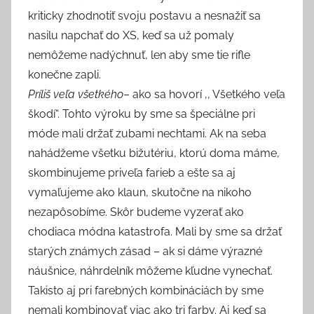
kriticky zhodnotiť svoju postavu a nesnažiť sa
nasilu napchať do XS, keď sa už pomaly
nemôžeme nadýchnuť, len aby sme tie rifle
konečne zapli.
Príliš veľa všetkého
– ako sa hovorí ,, Všetkého veľa
škodí“. Tohto výroku by sme sa špeciálne pri
móde mali držať zubami nechtami. Ak na seba
nahádžeme všetku bižutériu, ktorú doma máme,
skombinujeme priveľa farieb a ešte sa aj
vymaľujeme ako klaun, skutočne na nikoho
nezapôsobíme. Skôr budeme vyzerať ako
chodiaca módna katastrofa. Mali by sme sa držať
starých známych zásad – ak si dáme výrazné
náušnice, náhrdelník môžeme kľudne vynechať.
Takisto aj pri farebných kombináciách by sme
nemali kombinovať viac ako tri farby. Aj keď sa