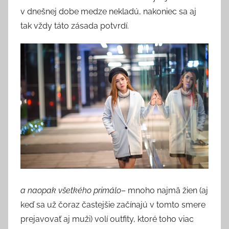
v dnešnej dobe medze nekladú, nakoniec sa aj
tak vždy táto zásada potvrdí.
a naopak všetkého primálo
– mnoho najmä žien (aj
keď sa už čoraz častejšie začínajú v tomto smere
prejavovať aj muži) volí outfity, ktoré toho viac