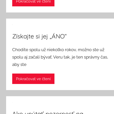
Pokračovat ve čtení
Získajte si jej „ÁNO“
Chodíte spolu už niekoľko rokov, možno ste už
spolu aj začali bývať. Veru tak, je ten správny čas,
aby ste
Pokračovat ve čtení
Ako upútať pozornosť na