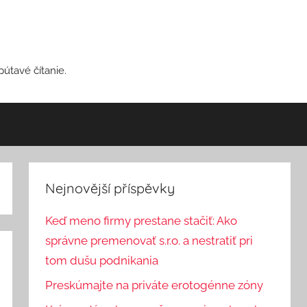
pútavé čítanie.
Nejnovější příspěvky
Keď meno firmy prestane stačiť: Ako
správne premenovať s.r.o. a nestratiť pri
tom dušu podnikania
Preskúmajte na priváte erotogénne zóny