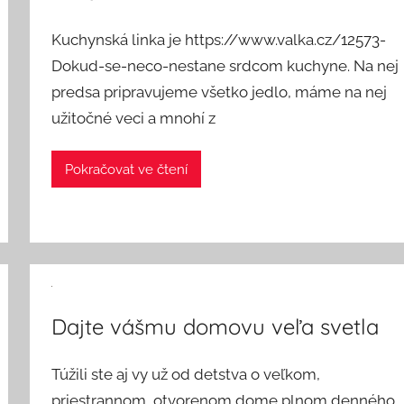
Kuchynská linka je https://www.valka.cz/12573-
Dokud-se-neco-nestane srdcom kuchyne. Na nej
predsa pripravujeme všetko jedlo, máme na nej
užitočné veci a mnohí z
Pokračovat ve čtení
Dajte vášmu domovu veľa svetla
Túžili ste aj vy už od detstva o veľkom,
priestrannom, otvorenom dome plnom denného