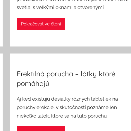
svetla, s veľkými oknami a otvorenými
Pokračovat ve čtení
Erektilná porucha – látky ktoré
pomáhajú
Aj keď existujú desiatky rôznych tabletiek na
poruchy erekcie, v skutočnosti poznáme len
niekoľko látok, ktoré sa na túto poruchu