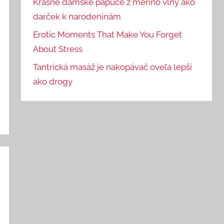
Krásne dámske papuče z merino vlny ako
darček k narodeninám
Erotic Moments That Make You Forget
About Stress
Tantrická masáž je nakopávač oveľa lepší
ako drogy