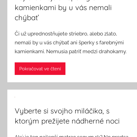
kamienkami by u vás nemali
chýbať
Či už uprednostňujete striebro, alebo zlato,
nemali by u vás chýbať ani šperky s farebnými
kamienkami. Nemusia patriť medzi drahokamy.
Pokračovat ve čtení
Vyberte si svojho miláčika, s
ktorým prežijete nádherné noci
Aký je ten najlepší matrac segum.sk? No predsa