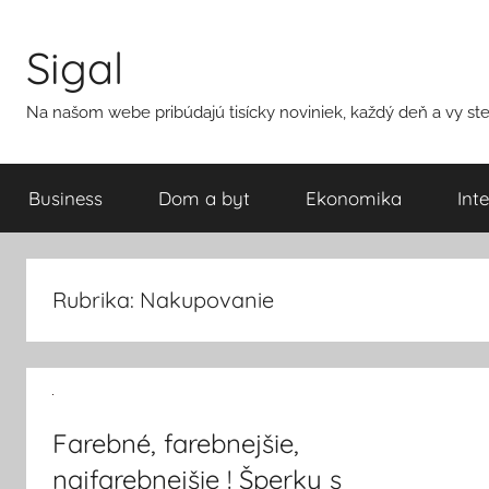
Přejít
k
Sigal
obsahu
Na našom webe pribúdajú tisícky noviniek, každý deň a vy ste 
Business
Dom a byt
Ekonomika
Int
Rubrika:
Nakupovanie
Farebné, farebnejšie,
najfarebnejšie ! Šperky s