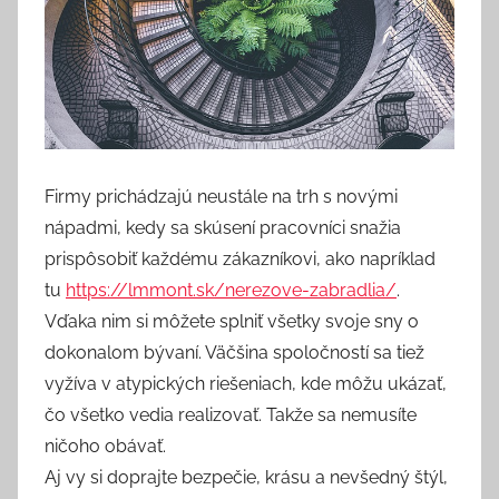
Firmy prichádzajú neustále na trh s novými
nápadmi, kedy sa skúsení pracovníci snažia
prispôsobiť každému zákazníkovi, ako napríklad
tu
https://lmmont.sk/nerezove-zabradlia/
.
Vďaka nim si môžete splniť všetky svoje sny o
dokonalom bývaní. Väčšina spoločností sa tiež
vyžíva v atypických riešeniach, kde môžu ukázať,
čo všetko vedia realizovať. Takže sa nemusíte
ničoho obávať.
Aj vy si doprajte bezpečie, krásu a nevšedný štýl,