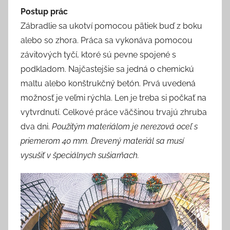
Postup prác
Zábradlie sa ukotví pomocou pätiek buď z boku
alebo so zhora. Práca sa vykonáva pomocou
závitových tyčí, ktoré sú pevne spojené s
podkladom. Najčastejšie sa jedná o chemickú
maltu alebo konštrukčný betón. Prvá uvedená
možnosť je veľmi rýchla. Len je treba si počkať na
vytvrdnutí. Celkové práce väčšinou trvajú zhruba
dva dni.
Použitým materiálom je nerezová oceľ s
priemerom 40 mm. Drevený materiál sa musí
vysušiť v špeciálnych sušiarňach.