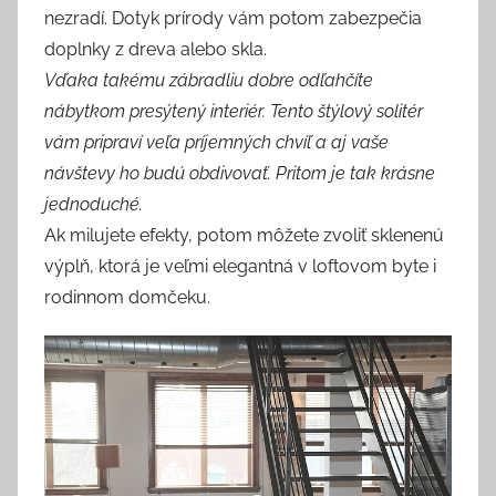
nezradí. Dotyk prírody vám potom zabezpečia
doplnky z dreva alebo skla.
Vďaka takému zábradliu dobre odľahčíte
nábytkom presýtený interiér. Tento štýlový solitér
vám pripraví veľa príjemných chvíľ a aj vaše
návštevy ho budú obdivovať. Pritom je tak krásne
jednoduché.
Ak milujete efekty, potom môžete zvoliť sklenenú
výplň, ktorá je veľmi elegantná v loftovom byte i
rodinnom domčeku.