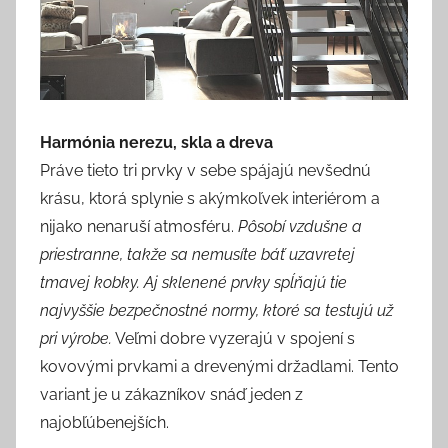
Harmónia nerezu, skla a dreva
Práve tieto tri prvky v sebe spájajú nevšednú
krásu, ktorá splynie s akýmkoľvek interiérom a
nijako nenaruší atmosféru.
Pôsobí vzdušne a
priestranne, takže sa nemusíte báť uzavretej
tmavej kobky. Aj sklenené prvky spĺňajú tie
najvyššie bezpečnostné normy, ktoré sa testujú už
pri výrobe.
Veľmi dobre vyzerajú v spojení s
kovovými prvkami a drevenými držadlami. Tento
variant je u zákazníkov snáď jeden z
najobľúbenejších.