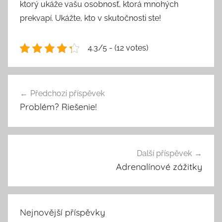
ktorý ukáže vašu osobnosť, ktorá mnohých
prekvapí. Ukážte, kto v skutočnosti ste!
4.3/5 - (12 votes)
Navigace
Předchozí příspěvek
pro
Problém? Riešenie!
příspěvek
Další příspěvek
Adrenalínové zážitky
Nejnovější příspěvky