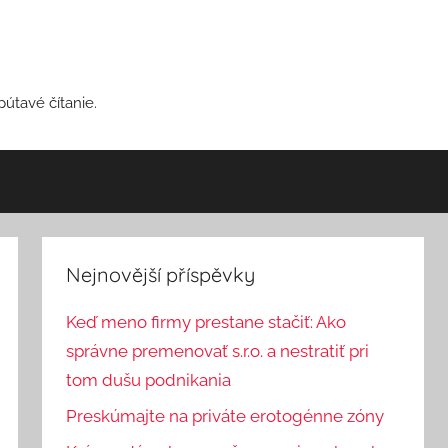
pútavé čítanie.
Nejnovější příspěvky
Keď meno firmy prestane stačiť: Ako
správne premenovať s.r.o. a nestratiť pri
tom dušu podnikania
Preskúmajte na priváte erotogénne zóny