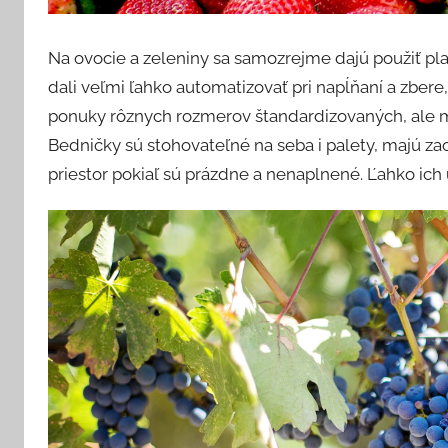
Na ovocie a zeleniny sa samozrejme dajú použiť pla
dali veľmi ľahko automatizovať pri napĺňaní a zbere,
ponuky rôznych rozmerov štandardizovaných, ale m
Bedničky sú stohovateľné na seba i palety, majú zao
priestor pokiaľ sú prázdne a nenaplnené. Ľahko ich u