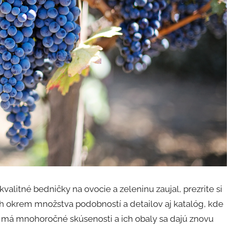
valitné bedničky na ovocie a zeleninu zaujal, prezrite si
ich okrem množstva podobností a detailov aj katalóg, kde
t má mnohoročné skúsenosti a ich obaly sa dajú znovu