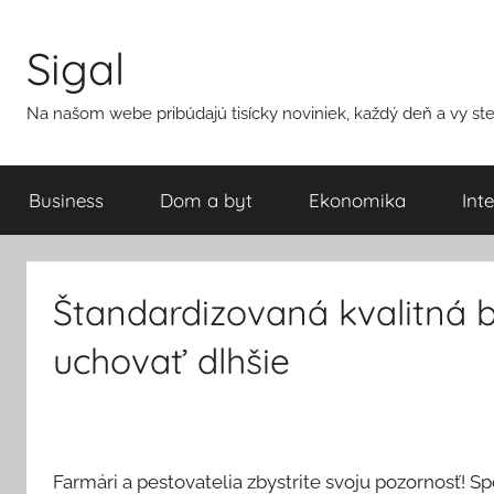
Přejít
k
Sigal
obsahu
Na našom webe pribúdajú tisícky noviniek, každý deň a vy ste 
Business
Dom a byt
Ekonomika
Int
Štandardizovaná kvalitná 
uchovať dlhšie
Farmári a pestovatelia zbystrite svoju pozornosť! S