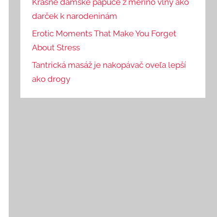
Krásne dámske papuče z merino vlny ako
darček k narodeninám
Erotic Moments That Make You Forget
About Stress
Tantrická masáž je nakopávač oveľa lepší
ako drogy