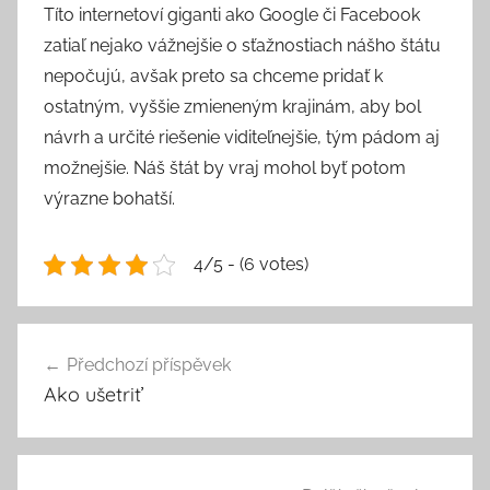
Títo internetoví giganti ako Google či Facebook
zatiaľ nejako vážnejšie o sťažnostiach nášho štátu
nepočujú, avšak preto sa chceme pridať k
ostatným, vyššie zmieneným krajinám, aby bol
návrh a určité riešenie viditeľnejšie, tým pádom aj
možnejšie. Náš štát by vraj mohol byť potom
výrazne bohatší.
4/5 - (6 votes)
Navigace
Předchozí příspěvek
pro
Ako ušetriť
příspěvek