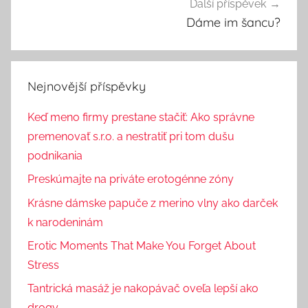
Další příspěvek
Dáme im šancu?
Nejnovější příspěvky
Keď meno firmy prestane stačiť: Ako správne
premenovať s.r.o. a nestratiť pri tom dušu
podnikania
Preskúmajte na priváte erotogénne zóny
Krásne dámske papuče z merino vlny ako darček
k narodeninám
Erotic Moments That Make You Forget About
Stress
Tantrická masáž je nakopávač oveľa lepší ako
drogy