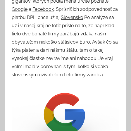
gigantov, ktorých podľa mena určite poznáte.
Google
a
Facebook
. Sprísniť ich zodpovednosť za
platbu DPH chce už aj
Slovensko
.Po analýze sa
už i v našej krajine totiž prišlo na to, že napríklad
tieto dve bohaté firmy zarábajú vďaka našim
obyvateľom niekoľko
státisícov Euro
. Avšak čo sa
týka platenia daní nášmu štátu, tam o takej
vysokej čiastke nevravíme ani náhodou. Je vraj
veľmi malá v porovnaní s tým, koľko si vďaka
slovenským užívateľom tieto firmy zarobia.