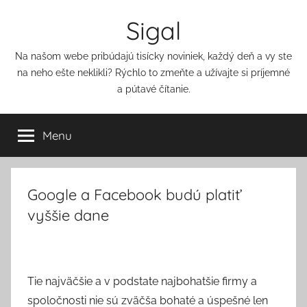
Přejít
Sigal
k
obsahu
Na našom webe pribúdajú tisícky noviniek, každý deň a vy ste
na neho ešte neklikli? Rýchlo to zmeňte a užívajte si príjemné
a pútavé čítanie.
Menu
Google a Facebook budú platiť
vyššie dane
Tie najväčšie a v podstate najbohatšie firmy a
spoločnosti nie sú zväčša bohaté a úspešné len