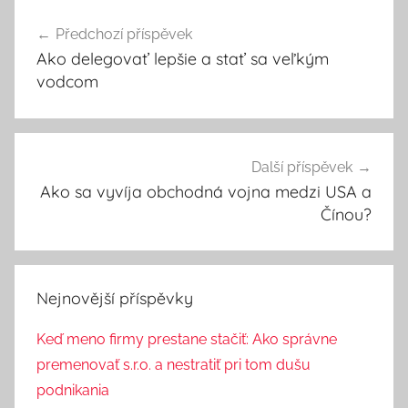
Navigace
Předchozí příspěvek
pro
Ako delegovať lepšie a stať sa veľkým
příspěvek
vodcom
Další příspěvek
Ako sa vyvíja obchodná vojna medzi USA a
Čínou?
Nejnovější příspěvky
Keď meno firmy prestane stačiť: Ako správne
premenovať s.r.o. a nestratiť pri tom dušu
podnikania