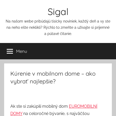
Přejít
Sigal
k
obsahu
Na našom webe pribúdajú tisícky noviniek, každý deň a vy ste
na neho ešte neklikli? Rýchlo to zmeňte a užívajte si príjemné
a pútavé čítanie.
Menu
Kúrenie v mobilnom dome – ako
vybrať najlepšie?
Ak ste si zakúpili mobilný dom
EUROMOBILNÍ
DOMY
na celoročné bývanie, s najväčšou