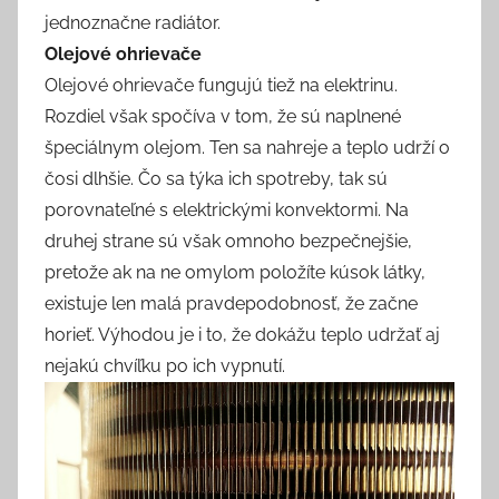
jednoznačne radiátor.
Olejové ohrievače
Olejové ohrievače fungujú tiež na elektrinu.
Rozdiel však spočíva v tom, že sú naplnené
špeciálnym olejom. Ten sa nahreje a teplo udrží o
čosi dlhšie. Čo sa týka ich spotreby, tak sú
porovnateľné s elektrickými konvektormi. Na
druhej strane sú však omnoho bezpečnejšie,
pretože ak na ne omylom položíte kúsok látky,
existuje len malá pravdepodobnosť, že začne
horieť. Výhodou je i to, že dokážu teplo udržať aj
nejakú chvíľku po ich vypnutí.