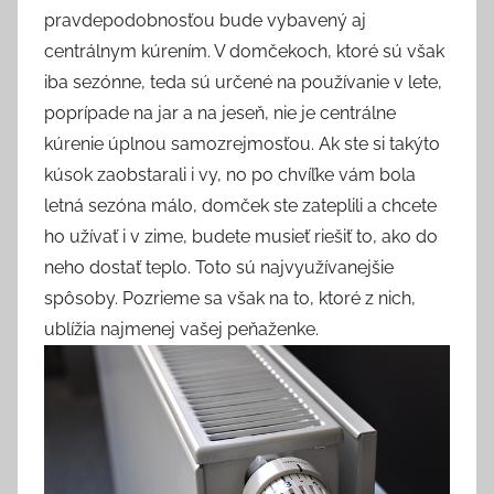
pravdepodobnosťou bude vybavený aj
centrálnym kúrením. V domčekoch, ktoré sú však
iba sezónne, teda sú určené na používanie v lete,
poprípade na jar a na jeseň, nie je centrálne
kúrenie úplnou samozrejmosťou. Ak ste si takýto
kúsok zaobstarali i vy, no po chvíľke vám bola
letná sezóna málo, domček ste zateplili a chcete
ho užívať i v zime, budete musieť riešiť to, ako do
neho dostať teplo. Toto sú najvyužívanejšie
spôsoby. Pozrieme sa však na to, ktoré z nich,
ublížia najmenej vašej peňaženke.