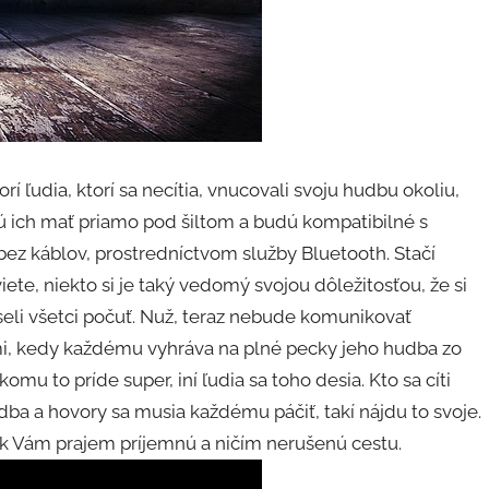
orí ľudia, ktorí sa necítia, vnucovali svoju hudbu okoliu,
 ich mať priamo pod šiltom a budú kompatibilné s
ez káblov, prostredníctvom služby Bluetooth. Stačí
viete, niekto si je taký vedomý svojou dôležitosťou, že si
eli všetci počuť. Nuž, teraz nebude komunikovať
ami, kedy každému vyhráva na plné pecky jeho hudba zo
mu to príde super, iní ľudia sa toho desia. Kto sa cíti
hudba a hovory sa musia každému páčiť, takí nájdu to svoje.
ak Vám prajem príjemnú a ničím nerušenú cestu.