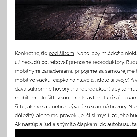
Konkrétnejšie
pod šiltom
. Na to, aby mládež a niekt
už nebudú potrebovať prenosné reproduktory. Budú
mobilnými zariadeniami, pripojíme sa samozrejme b
mobil vo vačku, čiapka na hlave a „idete si svoje.“ A 
dáva súkromné hovory „na reproduktor“, aby to mus
mobilom, ale šiltovkou. Predstavte si ľudí s čiapk
šiltu, alebo sa z neho ozývajú súkromné hovory. Nieko
dôležitý, alebo rád provokuje, či si myslí, že jeho 
Ak nastúpia ľudia s týmito čiapkami do autobusu, t