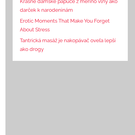
Krásne dámske papuče z merino vlny ako
darček k narodeninám
Erotic Moments That Make You Forget
About Stress
Tantrická masáž je nakopávač oveľa lepší
ako drogy