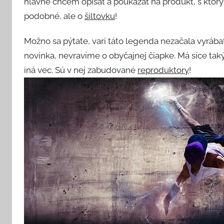
hlavne chcem opísať a poukázať na produkt, s ktorým
podobné, ale o
šiltovku
!
Možno sa pýtate, vari táto legenda nezačala vyrábať
novinka, nevravíme o obyčajnej čiapke. Má síce taký
iná vec. Sú v nej zabudované
reproduktory
!