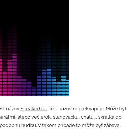
esť názov
Speakerhat
, čiže názov neprekvapuje. Môže byť
átmi, alebo večierok, stanovačku, chatu,… skrátka do
ú podobnú hudbu. V takom prípade to môže byť zábava,