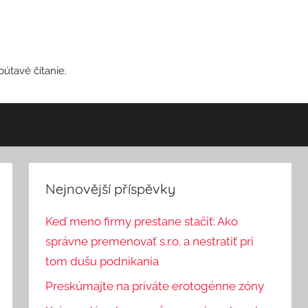
pútavé čítanie.
Nejnovější příspěvky
Keď meno firmy prestane stačiť: Ako
správne premenovať s.r.o. a nestratiť pri
tom dušu podnikania
Preskúmajte na priváte erotogénne zóny