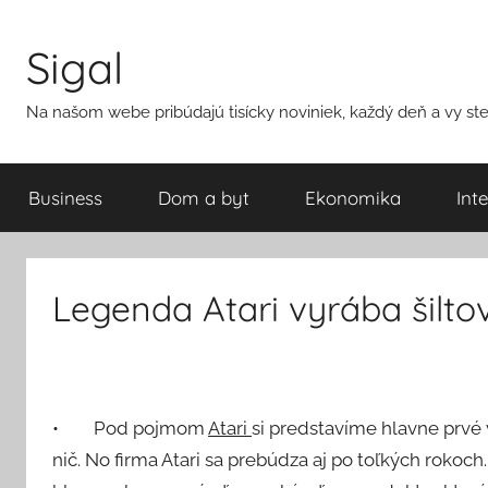
Přejít
k
Sigal
obsahu
Na našom webe pribúdajú tisícky noviniek, každý deň a vy ste 
Business
Dom a byt
Ekonomika
Int
Legenda Atari vyrába šilto
•
Pod pojmom
Atari
si predstavíme hlavne prvé v
nič. No firma Atari sa prebúdza aj po toľkých rokoch.