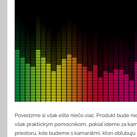
Povedzme si však ešte niečo viac. Produkt bude ni
však praktickým pomocníkom, pokiaľ ideme za kamar
priestoru, kde budeme s kamarátmi, ktorí obľubuj