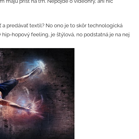
 majú prísť na trh. Nepôjde o videohry, ani nič
 a predávať textil? No ono je to skôr technologická
 hip-hopový feeling, je štýlová, no podstatná je na nej