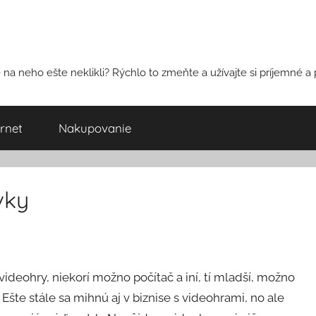
na neho ešte neklikli? Rýchlo to zmeňte a užívajte si príjemné a 
ernet
Nakupovanie
vky
ideohry, niekorí možno počítač a iní, tí mladší, možno
 Ešte stále sa mihnú aj v biznise s videohrami, no ale